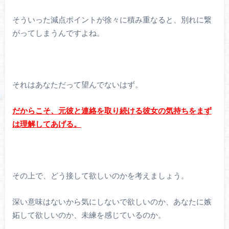
そういった減点ポイントが徐々に積み重なると、別れに繋
がってしまうんですよね。
それはあなただって望んでないはず。
だからこそ、元彼と連絡を取り続ける彼女の気持ちをまず
は理解してあげる。
その上で、どう接して欲しいのかを考えましょう。
深い意味はないから気にしないで欲しいのか、あなたに嫉
妬して欲しいのか、未練を感じているのか。