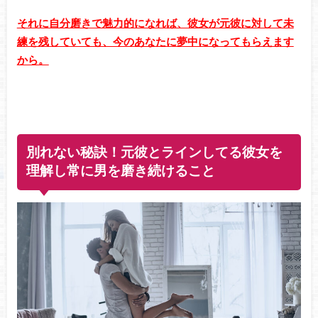
それに自分磨きで魅力的になれば、彼女が元彼に対して未
練を残していても、今のあなたに夢中になってもらえます
から。
別れない秘訣！元彼とラインしてる彼女を
理解し常に男を磨き続けること