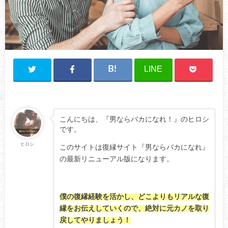
LINE
こんにちは、『男ならバカになれ！』のヒロシ
です。
ヒロシ
このサイトは復縁サイト『男ならバカになれ』
の最新リニューアル版になります。
僕の復縁経験を活かし、どこよりもリアルな復
縁をお伝えしていくので、絶対に元カノを取り
戻してやりましょう！