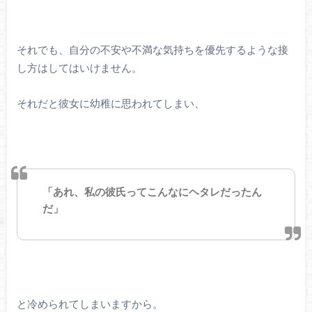
それでも、自分の不安や不満な気持ちを優先するような接
し方はしてはいけません。
それだと彼女に幼稚に思われてしまい、
「あれ、私の彼氏ってこんなにヘタレだったん
だ」
と冷められてしまいますから。