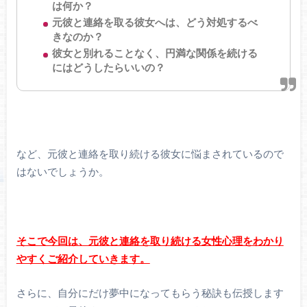
は何か？
元彼と連絡を取る彼女へは、どう対処するべ
きなのか？
彼女と別れることなく、円満な関係を続ける
にはどうしたらいいの？
など、元彼と連絡を取り続ける彼女に悩まされているので
はないでしょうか。
そこで今回は、元彼と連絡を取り続ける女性心理をわかり
やすくご紹介していきます。
さらに、自分にだけ夢中になってもらう秘訣も伝授します