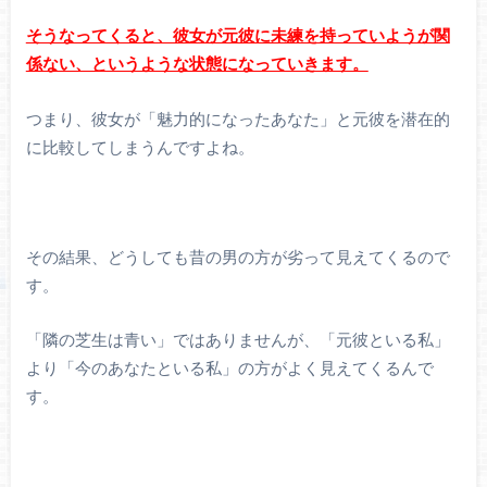
そうなってくると、彼女が元彼に未練を持っていようが関
係ない、というような状態になっていきます。
つまり、彼女が「魅力的になったあなた」と元彼を潜在的
に比較してしまうんですよね。
その結果、どうしても昔の男の方が劣って見えてくるので
す。
「隣の芝生は青い」ではありませんが、「元彼といる私」
より「今のあなたといる私」の方がよく見えてくるんで
す。