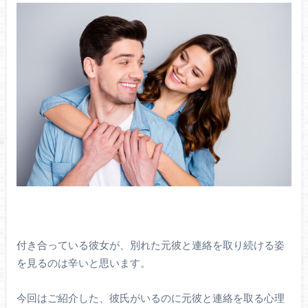
付き合っている彼女が、別れた元彼と連絡を取り続ける姿
を見るのは辛いと思います。
今回はご紹介した、彼氏がいるのに元彼と連絡を取る心理