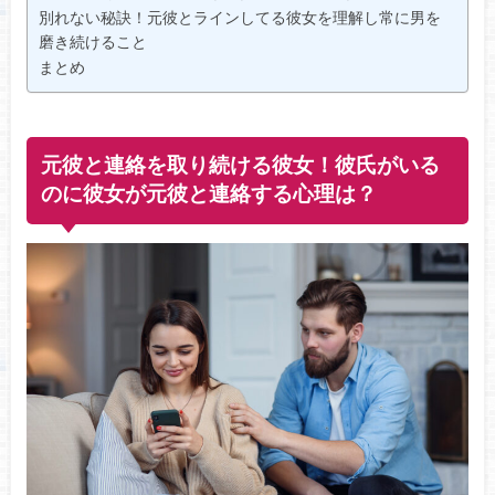
別れない秘訣！元彼とラインしてる彼女を理解し常に男を
磨き続けること
まとめ
元彼と連絡を取り続ける彼女！彼氏がいる
のに彼女が元彼と連絡する心理は？