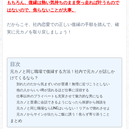
もちろん、復縁は熱い気持ちのまま突っ走れば叶うもので
はないので、焦らないことが大事。
だからこそ、社内恋愛での正しい復縁の手順を踏んで、確
実に元カノを取り戻しましょう！
目次
元カノと同じ職場で復縁する方法！社内で元カノが話しか
けてくるなら？
別れたのだから気まずいのが普通！無理に近づこうとしない
他の人からいい噂が流れるほど仕事に没頭する
仕事以外のプライベートも充実させて魅力的な男になる
元カノと普通に会話できるようになったら挨拶から雑談を
元カノと同じ職場ならLINEはいらない！リアルで惚れさせよ
元カノからサインが出たらご飯に誘う！焦らず寄り添うこと
まとめ